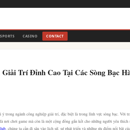
SPORTS
CASINO
CONTACT
 Giải Trí Đỉnh Cao Tại Các Sòng Bạc H
ý trong ngành công nghiệp giải trí, đặc biệt là trong lĩnh vực sòng bạc. Với tr
là nơi chơi game mà còn là một cộng đồng gắn kết cho những người yêu thích 
lub
, chúng ta cần đi sâu vào lịch sử, sự phát triển và những ưu điểm nổi bật củ