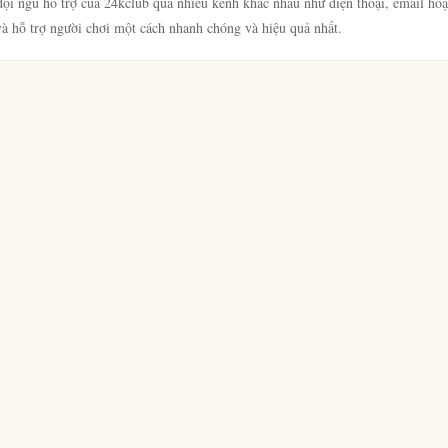
 đội ngũ hỗ trợ của 24kclub qua nhiều kênh khác nhau như điện thoại, email hoặ
p và hỗ trợ người chơi một cách nhanh chóng và hiệu quả nhất.