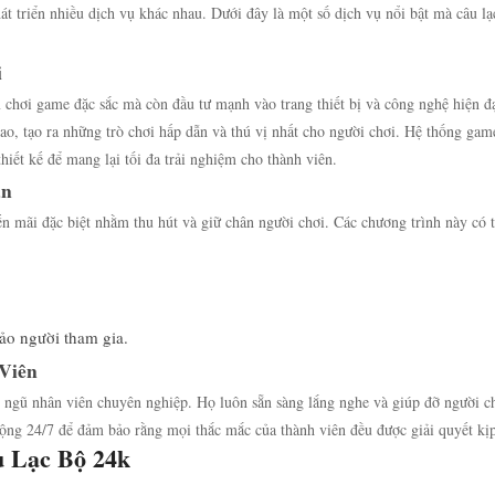
t triển nhiều dịch vụ khác nhau. Dưới đây là một số dịch vụ nổi bật mà câu lạ
i
 chơi game đặc sắc mà còn đầu tư mạnh vào trang thiết bị và công nghệ hiện đ
o, tạo ra những trò chơi hấp dẫn và thú vị nhất cho người chơi. Hệ thống gam
thiết kế để mang lại tối đa trải nghiệm cho thành viên.
ẫn
n mãi đặc biệt nhằm thu hút và giữ chân người chơi. Các chương trình này có 
đảo người tham gia.
 Viên
 ngũ nhân viên chuyên nghiệp. Họ luôn sẵn sàng lắng nghe và giúp đỡ người c
động 24/7 để đảm bảo rằng mọi thắc mắc của thành viên đều được giải quyết kịp
u Lạc Bộ 24k