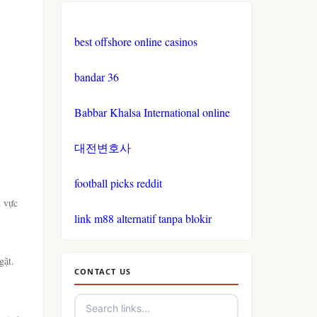
TR88
best offshore online casinos
Trang
chủ
bandar 36
phjoy.io
Babbar Khalsa International online
tg88
대전변호사
https://go8.center/
football picks reddit
u vực
non
link m88 alternatif tanpa blokir
gamstop
casinos
gặt.
CONTACT US
non
gamstop
casinos