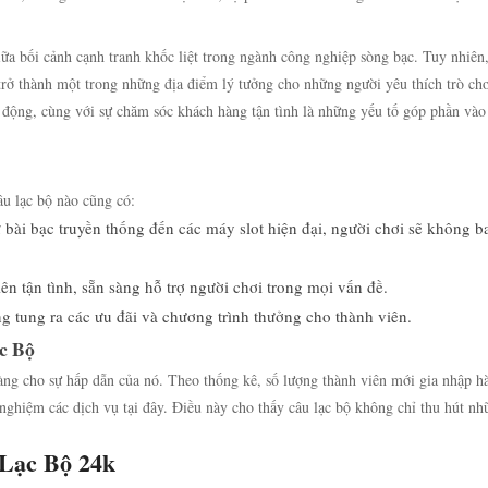
a bối cảnh cạnh tranh khốc liệt trong ngành công nghiệp sòng bạc. Tuy nhiên,
 trở thành một trong những địa điểm lý tưởng cho những người yêu thích trò chơ
 động, cùng với sự chăm sóc khách hàng tận tình là những yếu tố góp phần vào
u lạc bộ nào cũng có:
ừ bài bạc truyền thống đến các máy slot hiện đại, người chơi sẽ không b
n tận tình, sẵn sàng hỗ trợ người chơi trong mọi vấn đề.
tung ra các ưu đãi và chương trình thưởng cho thành viên.
c Bộ
àng cho sự hấp dẫn của nó. Theo thống kê, số lượng thành viên mới gia nhập h
nghiệm các dịch vụ tại đây. Điều này cho thấy câu lạc bộ không chỉ thu hút nh
 Lạc Bộ 24k